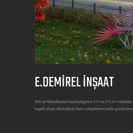
E.DEMİREL İNŞAAT
100.yıl Mahallesine hazırladığımız 3+1 ve 3+1,2+1 dubleks da
hayırlı olsun. Müstakbel daire sahiplerine mutlu günlerde ku