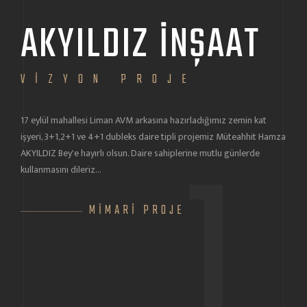
AKYILDIZ İNŞAAT
V
Erdek
VİZYON PROJE
proje
17 eylül mahallesi Liman AVM arkasına hazırladığımız zemin kat
1
işyeri, 3+1,2+1 ve 4+1 dubleks daire tipli projemiz Müteahhit Hamza
AKYILDIZ Bey'e hayırlı olsun. Daire sahiplerine mutlu günlerde
kullanmasını dileriz...
MİMARİ PROJE