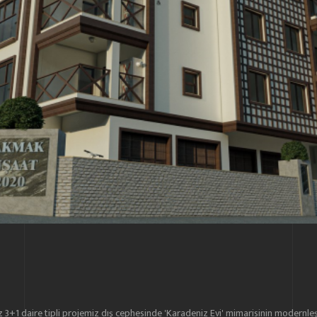
3+1 daire tipli projemiz dış cephesinde 'Karadeniz Evi' mimarisinin modernleşti