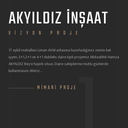
AKYILDIZ İNŞAAT
V
Erdek
VİZYON PROJE
proje
17 eylül mahallesi Liman AVM arkasına hazırladığımız zemin kat
1
işyeri, 3+1,2+1 ve 4+1 dubleks daire tipli projemiz Müteahhit Hamza
AKYILDIZ Bey'e hayırlı olsun. Daire sahiplerine mutlu günlerde
kullanmasını dileriz...
MİMARİ PROJE